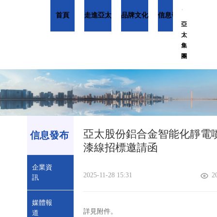
首頁
走進亞太
品牌文化
信息發布
產品總
亞
太
集
團
亞太股份鋁合金智能化靜電
信息發布
漆線招標邀請函
企業資
2025-11-28 15:31
2
訊
媒體報
詳見附件。
道