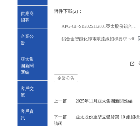
附件下載(2)：
供應商
招募
APG-GF-SB2025112801亞太股份鋁合金智能化靜電噴漆線招標邀請函.pdf
企業公
鋁合金智能化靜電噴漆線招標要求.pdf
告
亞太集
團新聞
匯編
企業公告
客戶交
流
上一篇
2025年11月亞太集團新聞匯編
客戶資
下一篇
亞太股份重型立體貨架 10 組招標
訊
請函