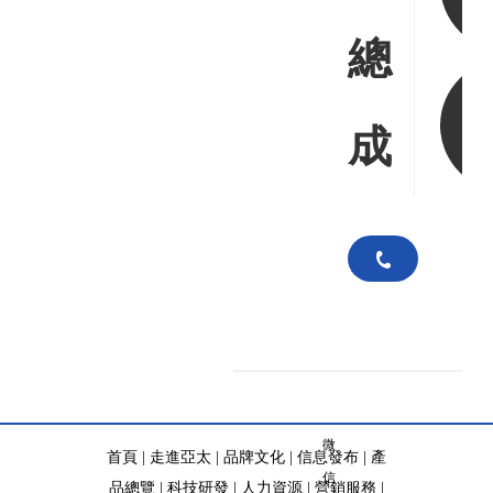
總
成
0571-
82761888
微
首頁
|
走進亞太
|
品牌文化
|
信息發布
|
產
信
品總覽
|
科技研發
|
人力資源
|
營銷服務
|